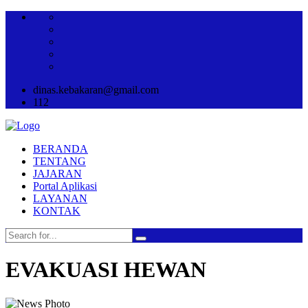
dinas.kebakaran@gmail.com
112
BERANDA
TENTANG
JAJARAN
Portal Aplikasi
LAYANAN
KONTAK
EVAKUASI HEWAN